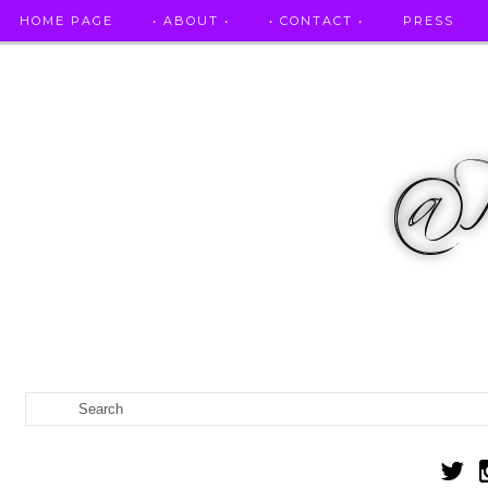
HOME PAGE
• ABOUT •
• CONTACT •
PRESS
RICETTE STELLATE / DAI GRANDI RISTORANTI A CASA VO...
IL MIO DIARIO DELLA GRAVIDANZA
CATEGORIES