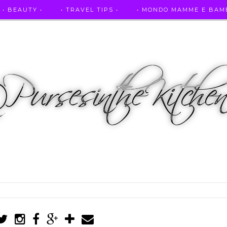
• BEAUTY •
• TRAVEL TIPS •
• MONDO MAMME E BAMB
• AUTO E SPORT •
• ASCOLTAMI IN RADIO •
• PUR