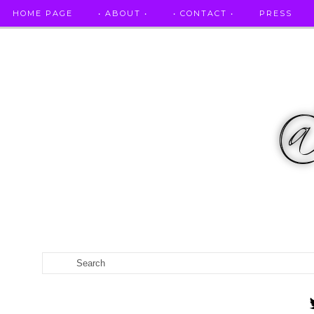
HOME PAGE
• ABOUT •
• CONTACT •
PRESS
RICETTE STELLATE / DAI GRANDI RISTORANTI A CASA VO...
CATEGORIES