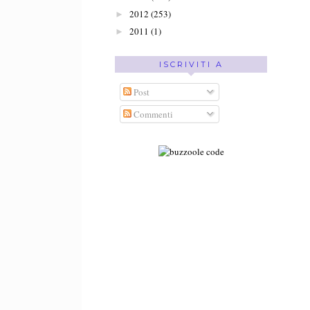
2012
(253)
►
2011
(1)
►
ISCRIVITI A
Post
Commenti