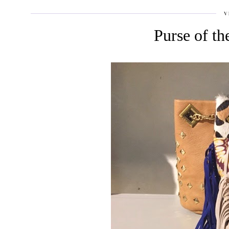
V
Purse of t