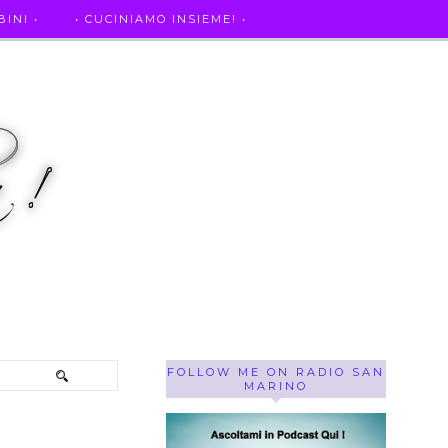
INI •
• CUCINIAMO INSIEME! •
SE OF THE WEEK ! •
IL MIO DIARIO DELLA GRAVIDANZA
FOLLOW ME ON RADIO SAN
MARINO