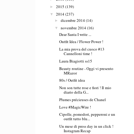
2015
(139)
►
2014
(237)
▼
dicembre 2014
(14)
►
novembre 2014
(16)
▼
Dear Santa I write ...
Outfit Idea / Flower Power !
La mia prova del cuoco #13
Cannelloni time !
Laura Biagiotti ss15
Beauty routine - Oggi vi presento
MRazor
80s / Outfit idea
Non son tutte rose e fiori ! Il mio
diario della G...
Plumes précieuses de Chanel
Love #MagicWire !
Cipolle, pomodori, pepperoni e un
outfit tutto blu...
Un mese di press day in un click !
Instagram Recap