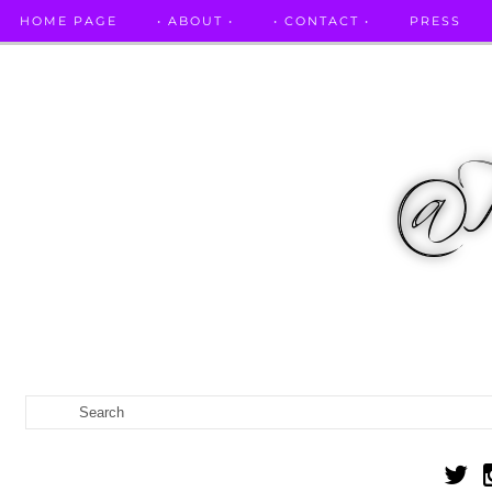
HOME PAGE
• ABOUT •
• CONTACT •
PRESS
RICETTE STELLATE / DAI GRANDI RISTORANTI A CASA VO...
IL MIO DIARIO DELLA GRAVIDANZA
CATEGORIES