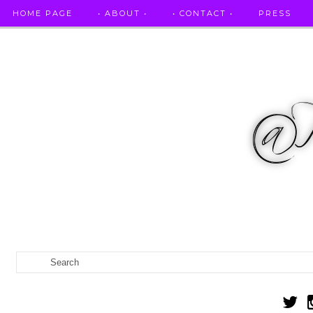
HOME PAGE
• ABOUT •
• CONTACT •
PRESS
RICETTE STELLATE / DAI GRANDI RISTORANTI A CASA VO...
IL MIO DIARIO DELLA GRAVIDANZA
CATEGORIES