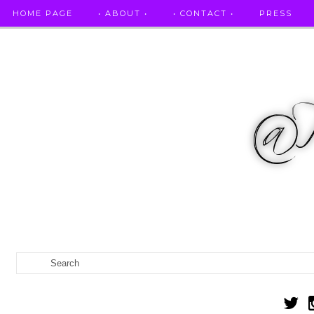
HOME PAGE
• ABOUT •
• CONTACT •
PRESS
RICETTE STELLATE / DAI GRANDI RISTORANTI A CASA VO...
IL MIO DIARIO DELLA GRAVIDANZA
CATEGORIES