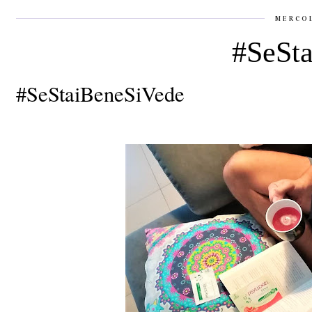
MERCOL
#SeSt
#SeStaiBeneSiVede