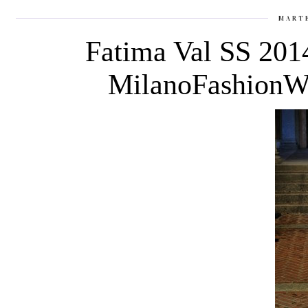
MART
Fatima Val SS 201
MilanoFashionWe