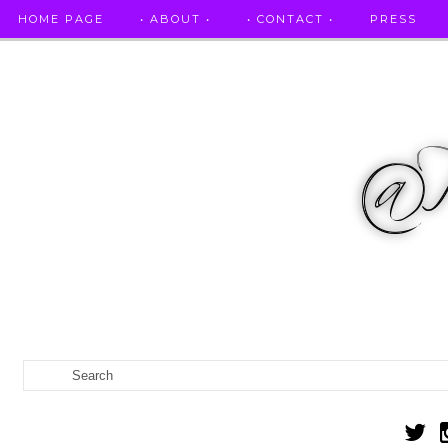
HOME PAGE
• ABOUT •
• CONTACT •
PRESS
RICETTE STELLATE / DAI GRANDI RISTORANTI A CASA VO...
IL MIO DIARIO DELLA GRAVIDANZA
CATEGORIES