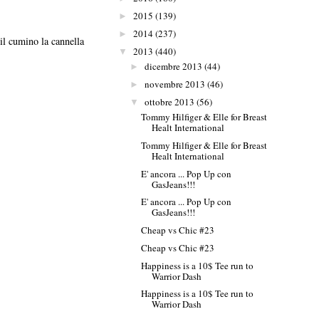
2015
(139)
►
2014
(237)
►
il cumino la cannella
2013
(440)
▼
dicembre 2013
(44)
►
novembre 2013
(46)
►
ottobre 2013
(56)
▼
Tommy Hilfiger & Elle for Breast
Healt International
Tommy Hilfiger & Elle for Breast
Healt International
E' ancora ... Pop Up con
GasJeans!!!
E' ancora ... Pop Up con
GasJeans!!!
Cheap vs Chic #23
Cheap vs Chic #23
Happiness is a 10$ Tee run to
Warrior Dash
Happiness is a 10$ Tee run to
Warrior Dash