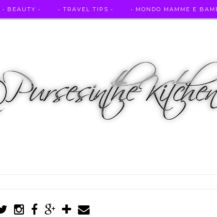
• BEAUTY •
• TRAVEL TIPS •
• MONDO MAMME E BAMB
• AUTO E SPORT •
• ASCOLTAMI IN RADIO •
• PUR