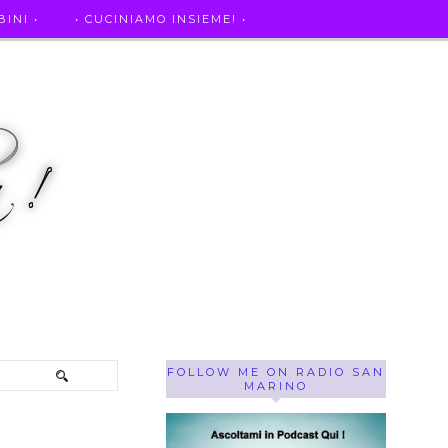
INI •
• CUCINIAMO INSIEME! •
SE OF THE WEEK ! •
IL MIO DIARIO DELLA GRAVIDANZA
FOLLOW ME ON RADIO SAN
MARINO