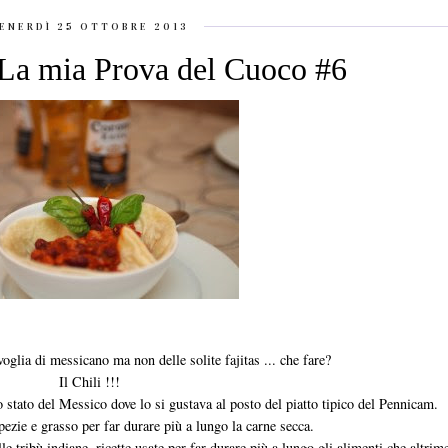
ENERDÌ 25 OTTOBRE 2013
 La mia Prova del Cuoco #6
voglia di messicano ma non delle solite fajitas ... che fare?
Il Chili !!!
llo stato del Messico dove lo si gustava al posto del piatto tipico del Pennicam.
ezie e grasso per far durare più a lungo la carne secca.
lle tribù indiane, ricette usate per far durare più a lungo gli alimenti che altrim