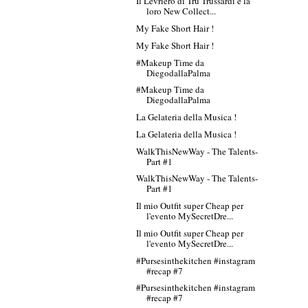
Il Levriero di Tru Trussardi e la
loro New Collect...
My Fake Short Hair !
My Fake Short Hair !
#Makeup Time da
DiegodallaPalma
#Makeup Time da
DiegodallaPalma
La Gelateria della Musica !
La Gelateria della Musica !
WalkThisNewWay - The Talents-
Part #1
WalkThisNewWay - The Talents-
Part #1
Il mio Outfit super Cheap per
l'evento MySecretDre...
Il mio Outfit super Cheap per
l'evento MySecretDre...
#Pursesinthekitchen #instagram
#recap #7
#Pursesinthekitchen #instagram
#recap #7