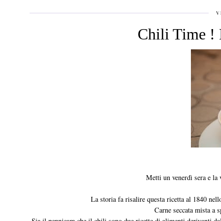
V
Chili Time !
Metti un venerdì sera e la 
La storia fa risalire questa ricetta al 1840 ne
Carne seccata mista a sp
Sia il pennicam che il chili sono due ricette di alimenti derivanti da