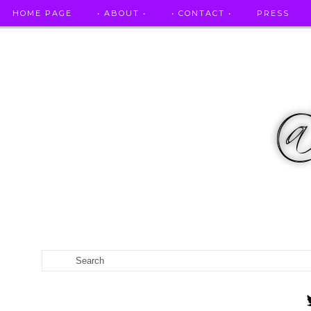
HOME PAGE
• ABOUT •
• CONTACT •
PRESS
RICETTE STELLATE / DAI GRANDI RISTORANTI A CASA VO...
CATEGORIES