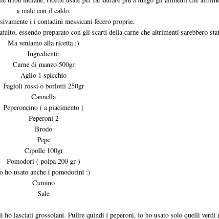
a male con il caldo.
sivamente i i contadini messicani fecero proprie.
uito, essendo preparato con gli scarti della carne che altrimenti sarebbero stati
Ma veniamo alla ricetta ;)
Ingredienti:
Carne di manzo 500gr
Aglio 1 spicchio
Fagioli rossi o borlotti 250gr
Cannella
Peperoncino ( a piacimento )
Peperoni 2
Brodo
Pepe
Cipolle 100gr
Pomodori ( polpa 200 gr )
o ho usato anche i pomodorini :)
Cumino
Sale
o li ho lasciati grossolani. Pulire quindi i peperoni, io ho usato solo quelli verdi