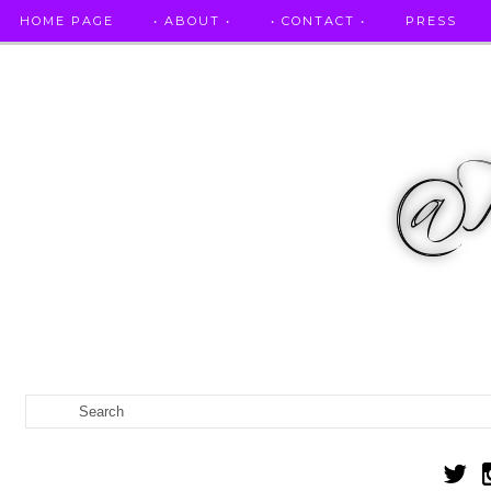
HOME PAGE
• ABOUT •
• CONTACT •
PRESS
RICETTE STELLATE / DAI GRANDI RISTORANTI A CASA VO...
IL MIO DIARIO DELLA GRAVIDANZA
CATEGORIES