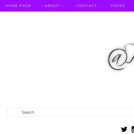
HOME PAGE
• ABOUT •
• CONTACT •
PRESS
RICETTE STELLATE / DAI GRANDI RISTORANTI A CASA VO...
IL MIO DIARIO DELLA GRAVIDANZA
CATEGORIES