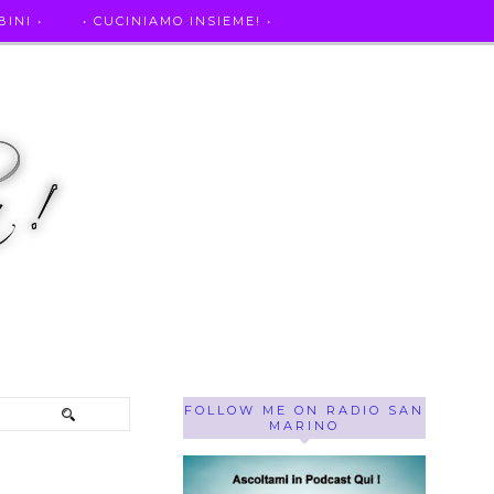
INI •
• CUCINIAMO INSIEME! •
SE OF THE WEEK ! •
IL MIO DIARIO DELLA GRAVIDANZA
FOLLOW ME ON RADIO SAN
MARINO