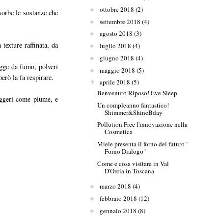
ottobre 2018
(2)
►
sorbe le sostanze che
settembre 2018
(4)
►
agosto 2018
(3)
►
texture raffinata, da
luglio 2018
(4)
►
giugno 2018
(4)
►
egge da fumo, polveri
maggio 2018
(5)
►
erò la fa respirare.
aprile 2018
(5)
▼
Benvenuto Riposo! Eve Sleep
leggeri come piume, e
Un compleanno fantastico!
Shimmer&ShineBday
Pollution Free l'innovazione nella
Cosmetica
Miele presenta il forno del futuro "
Forno Dialogo"
Come e cosa visitare in Val
D'Orcia in Toscana
marzo 2018
(4)
►
febbraio 2018
(12)
►
gennaio 2018
(8)
►