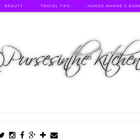
• BEAUTY •
• TRAVEL TIPS •
• MONDO MAMME E BAMB
• AUTO E SPORT •
• ASCOLTAMI IN RADIO •
• PUR