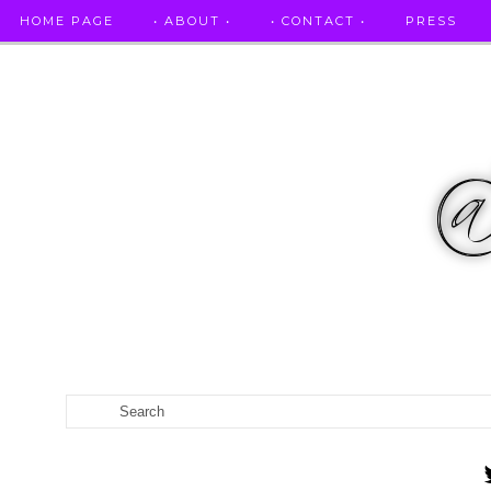
HOME PAGE
• ABOUT •
• CONTACT •
PRESS
RICETTE STELLATE / DAI GRANDI RISTORANTI A CASA VO...
CATEGORIES