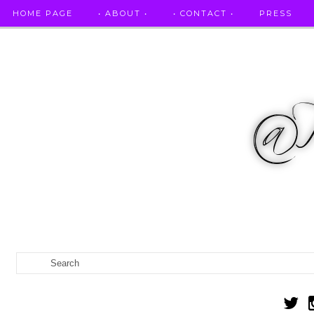
HOME PAGE
• ABOUT •
• CONTACT •
PRESS
RICETTE STELLATE / DAI GRANDI RISTORANTI A CASA VO...
IL MIO DIARIO DELLA GRAVIDANZA
CATEGORIES