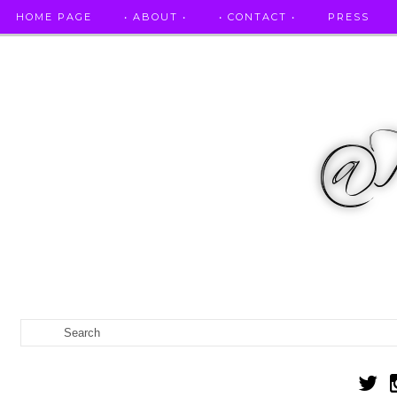
HOME PAGE
• ABOUT •
• CONTACT •
PRESS
RICETTE STELLATE / DAI GRANDI RISTORANTI A CASA VO...
IL MIO DIARIO DELLA GRAVIDANZA
CATEGORIES