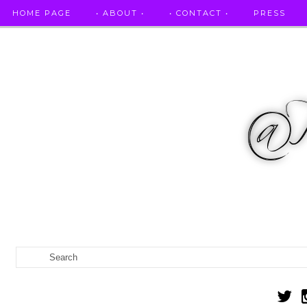
HOME PAGE
• ABOUT •
• CONTACT •
PRESS
RICETTE STELLATE / DAI GRANDI RISTORANTI A CASA VO...
IL MIO DIARIO DELLA GRAVIDANZA
CATEGORIES