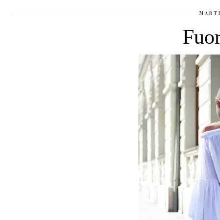
MART
Fuor